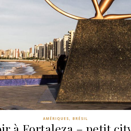
,
AMÉRIQUES
BRÉSIL
ir à Fortaleza – petit cit