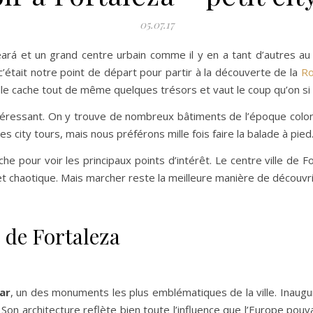
05.07.17
Ceará et un grand centre urbain comme il y en a tant d’autres au
 c’était notre point de départ pour partir à la découverte de la
Ro
 elle cache tout de même quelques trésors et vaut le coup qu’on si
 intéressant. On y trouve de nombreux bâtiments de l’époque colo
city tours, mais nous préférons mille fois faire la balade à pied
e pour voir les principaux points d’intérêt. Le centre ville de 
t chaotique. Mais marcher reste la meilleure manière de découvrir l
e de Fortaleza
ar
, un des monuments les plus emblématiques de la ville. Inaug
n architecture reflète bien toute l’influence que l’Europe pouvait