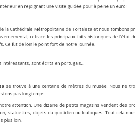
’intérieur en rejoignant une visite guidée pour à peine un euro!
 de la Cathédrale Métropolitaine de Fortaleza et nous tombons p
uvernemental, retrace les principaux faits historiques de l’état d
fs. Ce fut de loin le point fort de notre journée.
ès intéressants, sont écrits en portugais…
za
se trouve à une centaine de mètres du musée. Nous ne trou
restons pas longtemps.
 notre attention. Une dizaine de petits magasins vendent des pr
gion, statuettes, objets du quotidien ou loufoques. Tout cela no
 plus loin.