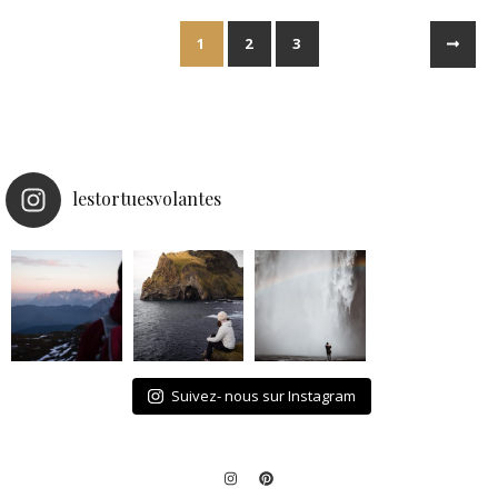
1
2
3
lestortuesvolantes
Suivez- nous sur Instagram