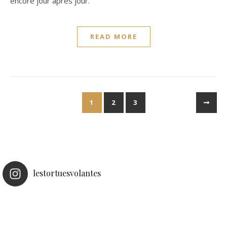
encore jour après jour.
READ MORE
1
2
3
lestortuesvolantes