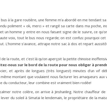
e bus à la gare routière, une femme m’a abordé en me tendant sa c
pondu poliment « ok, merci » et rangé sa carte dans ma poche, inci
e et un homme y entre en nous faisant signe de le suivre, ce qu’on
à haute voix, tout le bus nous regarde; on est confus: pourquoi ce
out. L’homme s’avance, attrape notre sac à dos et repart aussitôt
e la route, et c’est là qu’on aperçoit la petite chinoise inoffensiv
arrêtez-nous sur le bord de la route pour nous obliger à prend
ier, et après de longues (très longues!) minutes d’un vif déb
le même montant que voulaient nous facturer les arnaqueurs aux 
place du conducteur, leur combine est vraiment bien rodée!
almer notre colère, on arrive à Jinshanling. Notre chauffeur d
 le lever du soleil à Simatai le lendemain, le propriétaire de la 