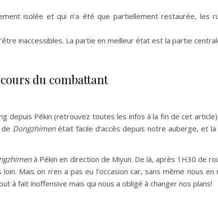
vement isolée et qui n’a été que partiellement restaurée, les r
’être inaccessibles. La partie en meilleur état est la partie centr
arcours du combattant
ling depuis Pékin (retrouvez toutes les infos à la fin de cet artic
e de
Dongzhimen
était facile d’accès depuis notre auberge, et l
ngzhimen
à Pékin en direction de Miyun. De là, après 1H30 de ro
plus loin. Mais on n’en a pas eu l’occasion car, sans même nous 
out à fait inoffensive mais qui nous a obligé à changer nos plans!