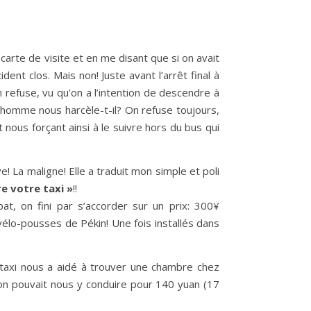
arte de visite et en me disant que si on avait
dent clos. Mais non! Juste avant l’arrêt final à
 refuse, vu qu’on a l’intention de descendre à
t homme nous harcèle-t-il? On refuse toujours,
 nous forçant ainsi à le suivre hors du bus qui
e! La maligne! Elle a traduit mon simple et poli
re votre taxi »
!!
at, on fini par s’accorder sur un prix: 300¥
vélo-pousses de Pékin! Une fois installés dans
e taxi nous a aidé à trouver une chambre chez
maison pouvait nous y conduire pour 140 yuan (17